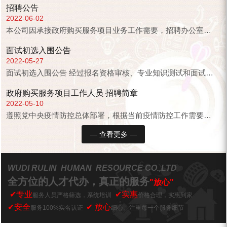
招聘公告
2022-06-02
本公司因承接政府购买服务项目业务工作需要，招聘办公室工作人员，按照“公开、平等、竞争、择优”的原则面向公开招聘，现将...
面试初选入围公告
2022-05-27
面试初选入围公告 经过报名资格审核、专业知识测试和面试各环节考察，下列考 （名单见附表）确定进入无棣县卫生健康局核酸采样政府购买服务项目第...
政府购买服务项目工作人员 招聘简章
2022-05-10
遵照党中央疫情防控总体部署，根据当前疫情防控工作需要，无棣县委县政府采取积极措施，在防疫重点防控区域设立疫情防控服务站，安排专业技术人员从事...
— 查看更多 —
WUDI RULIN HUMAN RESOURCE CO.,LTD
全方位的人才代办，真正的服务
"放心"
✔专业
✔实惠
服务人员严格筛选，系统培训
价格合理，实惠到家
✔安全
✔ 放心
服务100%实名认证
细心、注重每一个服务细节