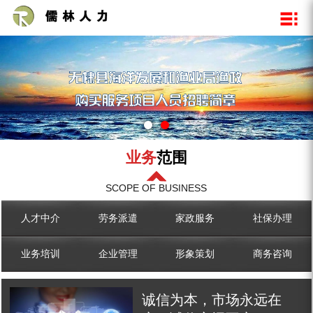
关于我们
新闻资讯
业务范围
企业文化
公司新闻
人才中介
资质荣誉
行业动态
​劳务派遣
企业展示
家政服务
社保办理
业务培训
企业管理
业务
范围
形象策划
SCOPE OF BUSINESS
商务咨询
人才中介
​劳务派遣
家政服务
社保办理
业务培训
企业管理
形象策划
商务咨询
诚信为本，市场永远在