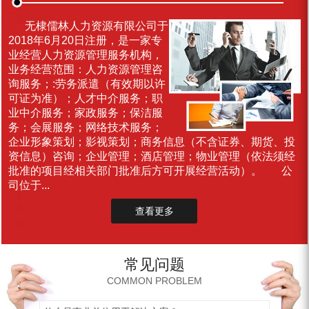
无棣儒林人力资源有限公司于
2018年6月20日注册，是一家专
业经营人力资源管理服务机构，
业务经营范围：人力资源管理咨
询服务；:劳务派遣（有效期以许
可证为准）；人才中介服务；职
业中介服务；家政服务；保洁服
务；会展服务；网络技术服务；
企业形象策划；影视策划；商务信息（不含证券、期货、投
资信息）咨询；企业管理；酒店管理；物业管理（依法须经
批准的项目经相关部门批准后方可开展经营活动）。 公
司位于...
查看更多
常见问题
COMMON PROBLEM