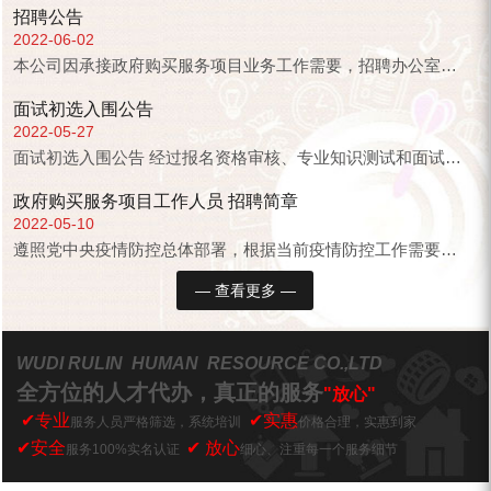
招聘公告
2022-06-02
本公司因承接政府购买服务项目业务工作需要，招聘办公室工作人员，按照“公开、平等、竞争、择优”的原则面向公开招聘，现将...
面试初选入围公告
2022-05-27
面试初选入围公告 经过报名资格审核、专业知识测试和面试各环节考察，下列考 （名单见附表）确定进入无棣县卫生健康局核酸采样政府购买服务项目第...
政府购买服务项目工作人员 招聘简章
2022-05-10
遵照党中央疫情防控总体部署，根据当前疫情防控工作需要，无棣县委县政府采取积极措施，在防疫重点防控区域设立疫情防控服务站，安排专业技术人员从事...
— 查看更多 —
WUDI RULIN HUMAN RESOURCE CO.,LTD
全方位的人才代办，真正的服务
"放心"
✔专业
✔实惠
服务人员严格筛选，系统培训
价格合理，实惠到家
✔安全
✔ 放心
服务100%实名认证
细心、注重每一个服务细节