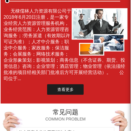
无棣儒林人力资源有限公司于
2018年6月20日注册，是一家专
业经营人力资源管理服务机构，
业务经营范围：人力资源管理咨
询服务；:劳务派遣（有效期以许
可证为准）；人才中介服务；职
业中介服务；家政服务；保洁服
务；会展服务；网络技术服务；
企业形象策划；影视策划；商务信息（不含证券、期货、投
资信息）咨询；企业管理；酒店管理；物业管理（依法须经
批准的项目经相关部门批准后方可开展经营活动）。 公
司位于...
查看更多
常见问题
COMMON PROBLEM