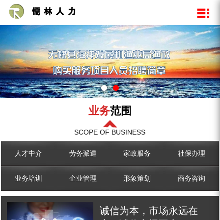
关于我们
新闻资讯
业务范围
企业文化
公司新闻
人才中介
资质荣誉
行业动态
​劳务派遣
企业展示
家政服务
社保办理
业务培训
企业管理
业务
范围
形象策划
SCOPE OF BUSINESS
商务咨询
人才中介
​劳务派遣
家政服务
社保办理
业务培训
企业管理
形象策划
商务咨询
诚信为本，市场永远在